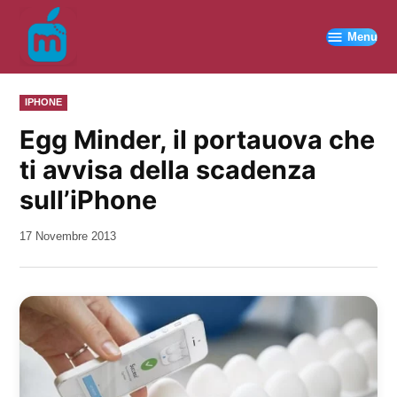
Vai
al
Menu
contenuto
PUBBLICATO
IPHONE
IN
Egg Minder, il portauova che
ti avvisa della scadenza
sull’iPhone
da
17 Novembre 2013
Kiro