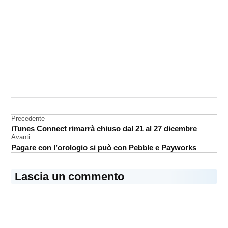
CONTRASSEGNATO
DA UNA SCRITTA:
accessori
Navigazione
Precedente
iPhone
iTunes Connect rimarrà chiuso dal 21 al 27 dicembre
articoli
Avanti
Pagare con l’orologio si può con Pebble e Payworks
Lascia un commento