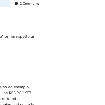
2 Comments
” ormai rispetto ai
he so ad esempio
con una REDROCKET
stretto ad
oggiamenti costa la