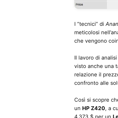
I “tecnici” di
Ana
meticolosi nell’a
che vengono coinv
Il lavoro di analis
visto anche una t
relazione il prez
confronto alle sol
Così si scopre che
un
HP Z420
, a c
4.373 $ per un
L