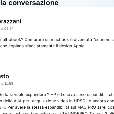
lla conversazione
razzani
dice:
 a 09:54
li ultrabook? Comprare un macbook è diventato “economico
i che copiano sfacciatamente il design Apple.
sto
dice:
 a 11:53
e lo si vuole espandere ? HP e Lenovo sono espandibili c
 delle AJA per l’acquisizione video in HDSDI, o ancora 
e 6 K. Per avere la stessa espandibilità sul MAC PRO sarei co
e schede anche un box esterno via THUNDERBOLT che a 2 all