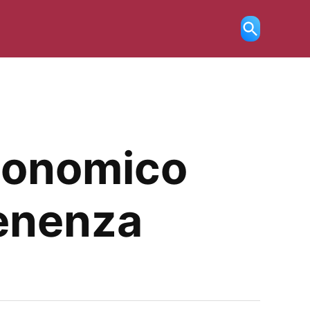
Ricerca
aperta
conomico
tenenza