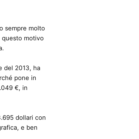
ono sempre molto
er questo motivo
a.
ne del 2013, ha
erché pone in
.049 €, in
3.695 dollari con
rafica, e ben