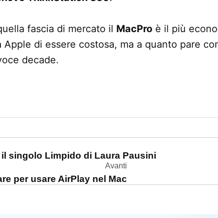
 quella fascia di mercato il
MacPro
è il più econo
sa Apple di essere costosa, ma a quanto pare con
voce decade.
one
: il singolo Limpido di Laura Pausini
Avanti
ware per usare AirPlay nel Mac