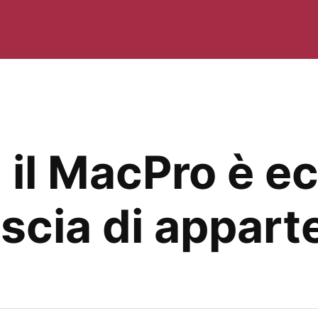
 il MacPro è e
ascia di appar