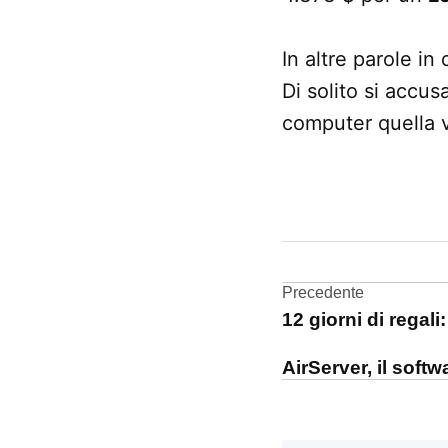
In altre parole in
Di solito si accu
computer quella 
CONTRASSEGNATO
DA UNA SCRITTA:
MacPro
Navigazi
Precedente
12 giorni di regali
articoli
AirServer, il soft