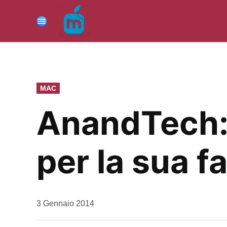
Vai
al
Menu
contenuto
PUBBLICATO
MAC
IN
AnandTech:
per la sua f
da
3 Gennaio 2014
Kiro