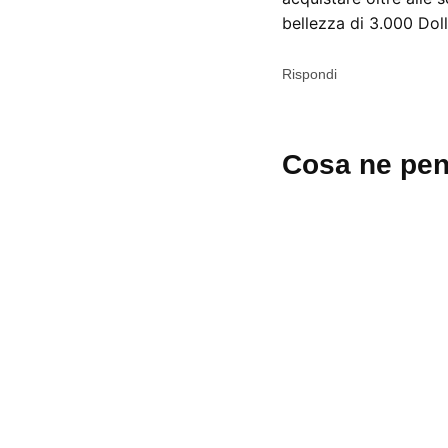
bellezza di 3.000 Doll
Rispondi
Lascia
Cosa ne pen
un
commento