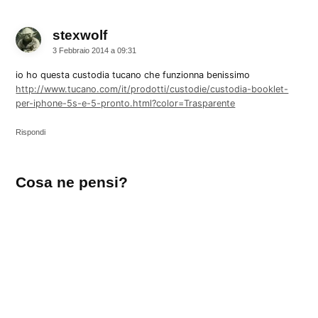
stexwolf
dice:
3 Febbraio 2014 a 09:31
io ho questa custodia tucano che funzionna benissimo
http://www.tucano.com/it/prodotti/custodie/custodia-booklet-
per-iphone-5s-e-5-pronto.html?color=Trasparente
Rispondi
Lascia
Cosa ne pensi?
un
commento