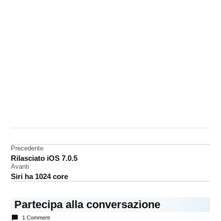
CONTRASSEGNATO
DA UNA SCRITTA:
accessori
Navigazione
Precedente
iPhone
Rilasciato iOS 7.0.5
articoli
Avanti
Siri ha 1024 core
Partecipa alla conversazione
1 Comment