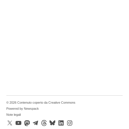
© 2026 Contenuto coperto da Creative Commons
Powered by Newspack
Note legali
X
YouTube
Mastodon
Telegram
Threads
Bluesky
LinkedIn
Instagram