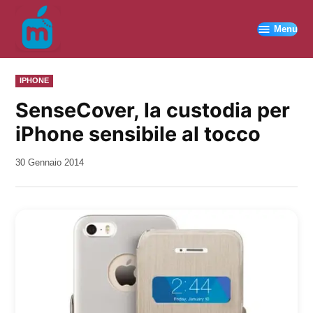
Vai
al
Menu
contenuto
PUBBLICATO
IPHONE
IN
SenseCover, la custodia per
iPhone sensibile al tocco
da
30 Gennaio 2014
Kiro