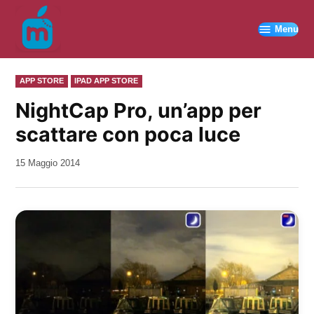
Vai
al
Menu
contenuto
PUBBLICATO
APP STORE
IPAD APP STORE
IN
NightCap Pro, un’app per
scattare con poca luce
da
15 Maggio 2014
Kiro