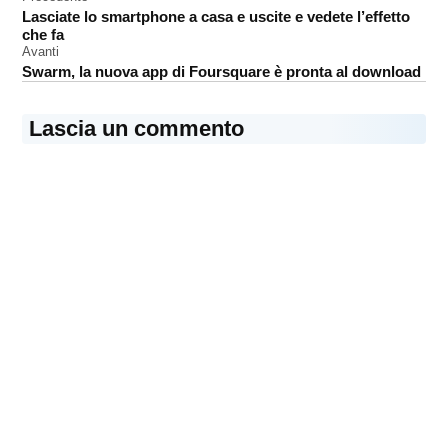
Navigazione
App
Lasciate lo smartphone a casa e uscite e vedete l’effetto
articoli
Store
che fa
iPad
Avanti
Swarm, la nuova app di Foursquare è pronta al download
foto
Lascia un commento