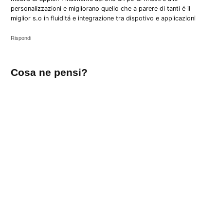
personalizzazioni e migliorano quello che a parere di tanti é il
miglior s.o in fluiditá e integrazione tra dispotivo e applicazioni
Rispondi
Lascia
Cosa ne pensi?
un
commento