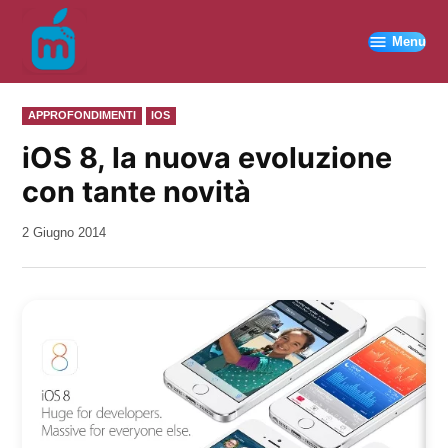
Vai
al
Menu
contenuto
PUBBLICATO
APPROFONDIMENTI
IOS
IN
iOS 8, la nuova evoluzione
con tante novità
da
2 Giugno 2014
Kiro