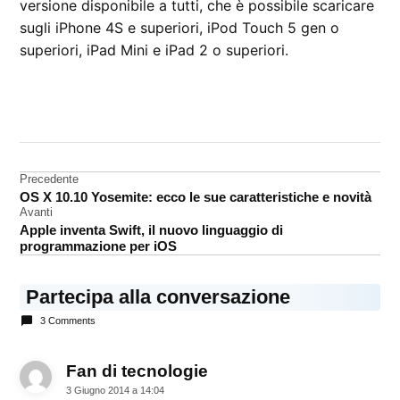
versione disponibile a tutti, che è possibile scaricare
sugli iPhone 4S e superiori, iPod Touch 5 gen o
superiori, iPad Mini e iPad 2 o superiori.
CONTRASSEGNATO
DA UNA SCRITTA:
iOS
8
Navigazione
Precedente
OS X 10.10 Yosemite: ecco le sue caratteristiche e novità
articoli
Avanti
Apple inventa Swift, il nuovo linguaggio di
programmazione per iOS
Partecipa alla conversazione
3 Comments
Fan di tecnologie
dice:
3 Giugno 2014 a 14:04