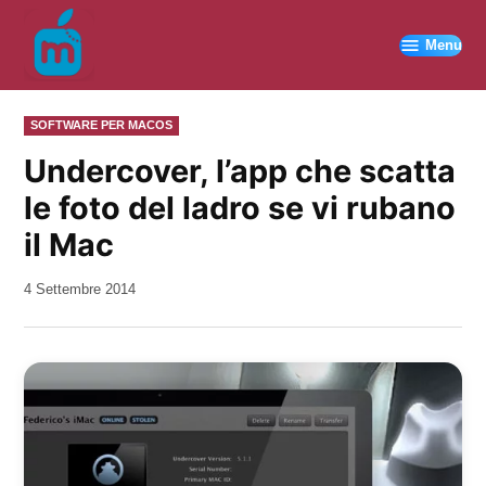
Vai
al
Menu
contenuto
PUBBLICATO
SOFTWARE PER MACOS
IN
Undercover, l’app che scatta
le foto del ladro se vi rubano
il Mac
da
4 Settembre 2014
Kiro