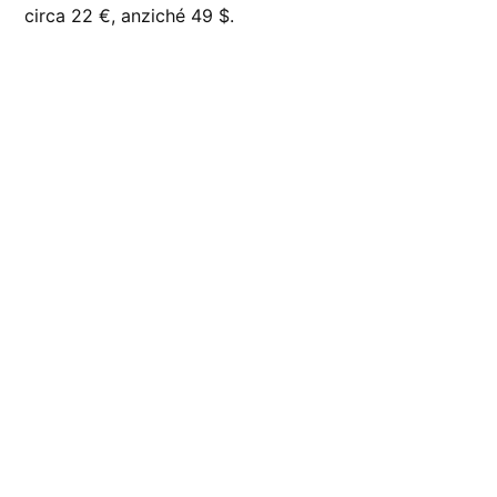
circa 22 €, anziché 49 $.
CONTRASSEGNATO
DA UNA SCRITTA: