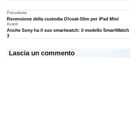
Software
Navigazione
Precedente
Recensione della custodia O!coat-Slim per iPad Mini
articoli
Avanti
Anche Sony ha il suo smartwatch: il modello SmartWatch
3
Lascia un commento