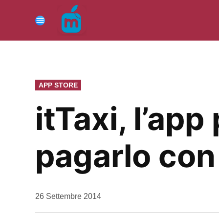
Vai
al
Menu
contenuto
PUBBLICATO
APP STORE
IN
itTaxi, l’ap
pagarlo con
da
26 Settembre 2014
Kiro