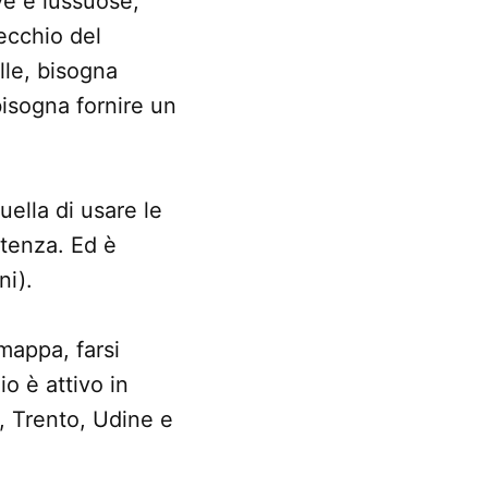
ve e lussuose,
recchio del
lle, bisogna
isogna fornire un
uella di usare le
rtenza. Ed è
ni).
mappa, farsi
o è attivo in
, Trento, Udine e