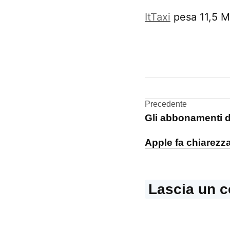
ItTaxi
pesa 11,5 MB
CONTRASSEGNATO
DA UNA SCRITTA:
App
Store
Navigazi
Precedente
Gli abbonamenti d
articoli
Apple fa chiarezz
Lascia un 