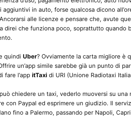
rienza d’uso, pagamento elettronico, auto nuo
zi aggiuntivi in auto, forse qualcosa dicono all’o
Ancorarsi alle licenze e pensare che, avute que
a direi che funziona poco, soprattutto quando b
ento.
e quindi
Uber
? Ovviamente la carta migliore è q
Offrire un’app simile sarebbe già un punto di pa
i fare l’app
itTaxi
di URI (Unione Radiotaxi Italia
può chiedere un taxi, vederlo muoversi su una 
e con Paypal ed esprimere un giudizio. Il servizi
ilano fino a Palermo, passando per Napoli, Capri