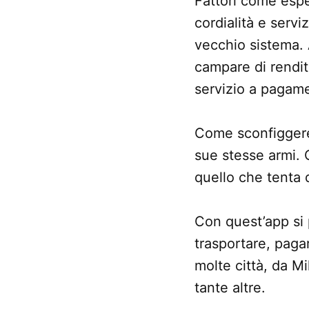
Fattori come espe
cordialità e servi
vecchio sistema. 
campare di rendit
servizio a pagam
Come sconfigger
sue stesse armi. 
quello che tenta d
Con quest’app si 
trasportare, pagar
molte città, da M
tante altre.