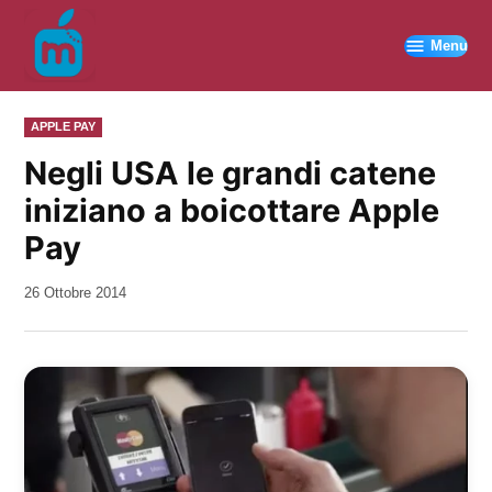
Vai
al
Menu
contenuto
PUBBLICATO
APPLE PAY
IN
Negli USA le grandi catene
iniziano a boicottare Apple
Pay
da
26 Ottobre 2014
Kiro