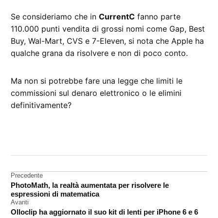
Se consideriamo che in
CurrentC
fanno parte
110.000 punti vendita di grossi nomi come Gap, Best
Buy, Wal-Mart, CVS e 7-Eleven, si nota che Apple ha
qualche grana da risolvere e non di poco conto.
Ma non si potrebbe fare una legge che limiti le
commissioni sul denaro elettronico o le elimini
definitivamente?
CONTRASSEGNATO
DA UNA SCRITTA:
Apple
Pay
Navigazione
Precedente
PhotoMath, la realtà aumentata per risolvere le
articoli
espressioni di matematica
Avanti
Olloclip ha aggiornato il suo kit di lenti per iPhone 6 e 6