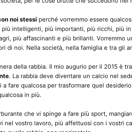
a società, per le cose brutte che succedono nel
con noi stessi
perché vorremmo essere qualcosa
ù intelligenti, più importanti, più ricchi, più in
gri, più affascinanti e più brillanti. Vorremmo un
i di noi. Nella società, nella famiglia e tra gli a
nera della rabbia. Il mio augurio per il 2015 è t
nte
. La rabbia deve diventare un calcio nel sede
vi a fare qualcosa per trasformare quel desiderio
qualcosa in più.
rburante che vi spinge a fare più sport, mangiar
 nel vostro lavoro, più affettuosi con i vostri cari