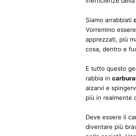
inefficienze dell
Siamo arrabbiati
Vorremmo essere pi
apprezzati, più ma
cosa, dentro e fuor
E tutto questo ge
rabbia in
carbura
alzarvi e spinger
più in realmente 
Deve essere il ca
diventare più bravi