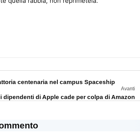
ate quella rabbia, non reprimetela.
one
attoria centenaria nel campus Spaceship
Avanti
ei dipendenti di Apple cade per colpa di Amazon
commento