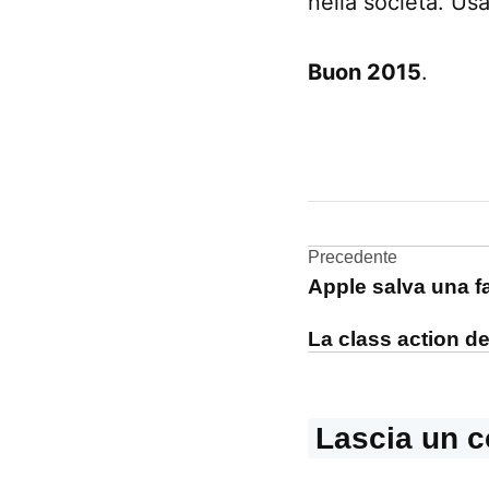
nella società. Us
Buon 2015
.
CONTRASSEGNATO
DA UNA SCRITTA:
auguri
Navigazi
Precedente
Apple salva una f
articoli
La class action d
Lascia un 