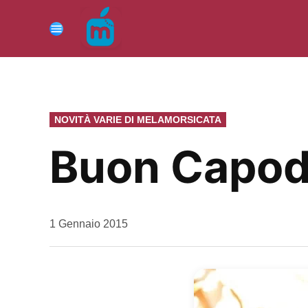
Vai
al
Menu
contenuto
PUBBLICATO
NOVITÀ VARIE DI MELAMORSICATA
IN
Buon Capoda
da
1 Gennaio 2015
Kiro