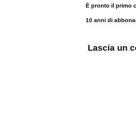
Navigazi
È pronto il primo 
articoli
10 anni di abbon
Lascia un 