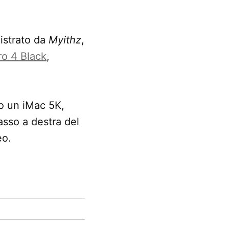
gistrato da
Myithz
,
o 4 Black
,
o un iMac 5K,
basso a destra del
eo.