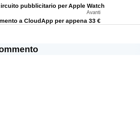
one
circuito pubblicitario per Apple Watch
Avanti
amento a CloudApp per appena 33 €
commento