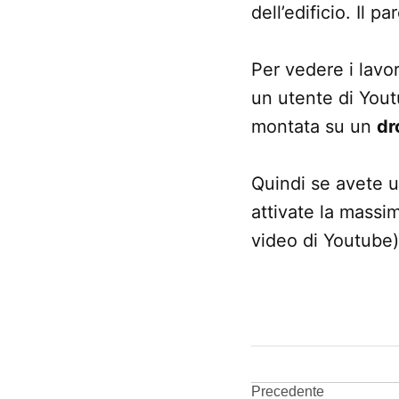
dell’edificio. Il p
Per vedere i lavor
un utente di Yout
montata su un
dr
Quindi se avete 
attivate la massim
video di Youtube),
CONTRASSEGNATO
DA UNA SCRITTA:
Campus
Precedente
Spaceship