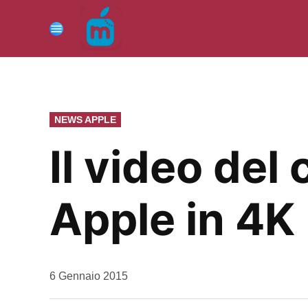
Vai
al
Menu
contenuto
PUBBLICATO
NEWS APPLE
IN
Il video de
Apple in 4K
da
6 Gennaio 2015
Kiro