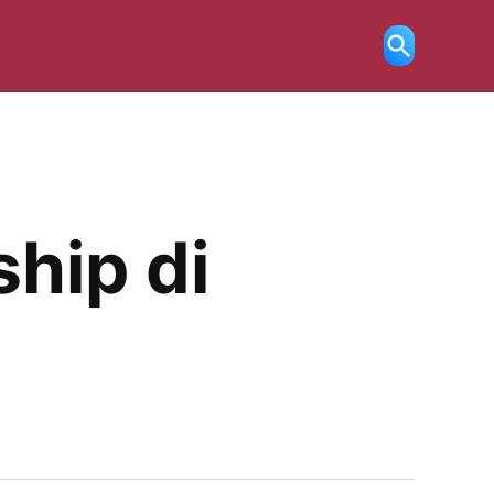
Ricerca
aperta
hip di