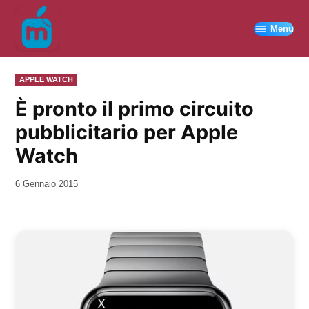
Vai
al
Menu
contenuto
PUBBLICATO
APPLE WATCH
IN
È pronto il primo circuito
pubblicitario per Apple
Watch
da
6 Gennaio 2015
Kiro