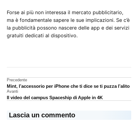
Forse ai più non interessa il mercato pubblicitario,
ma è fondamentale sapere le sue implicazioni. Se c’è
la pubblicità possono nascere delle app e dei servizi
gratuiti dedicati al dispositivo.
CONTRASSEGNATO
DA UNA SCRITTA:
Apple
Watch
Navigazione
Precedente
Mint, l’accessorio per iPhone che ti dice se ti puzza l’alito
articoli
Avanti
Il video del campus Spaceship di Apple in 4K
Lascia un commento