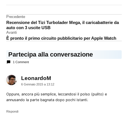
DA UNA SCRITTA:
accessori
Navigazione
Precedente
iPhone
Recensione del Tizi Turbolader Mega, il caricabatterie da
articoli
auto con 3 uscite USB
Avanti
È pronto il primo circuito pubblicitario per Apple Watch
Partecipa alla conversazione
1 Comment
LeonardoM
dice:
6 Gennaio 2015 a 13:12
Oppure, ancora più semplice, leccandosi il polso (pulito) e
annusando la parte bagnata dopo pochi istanti.
Rispondi
Lascia