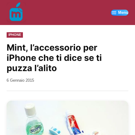
Vai
al
Menu
contenuto
PUBBLICATO
IPHONE
IN
Mint, l’accessorio per
iPhone che ti dice se ti
puzza l’alito
da
6 Gennaio 2015
Kiro