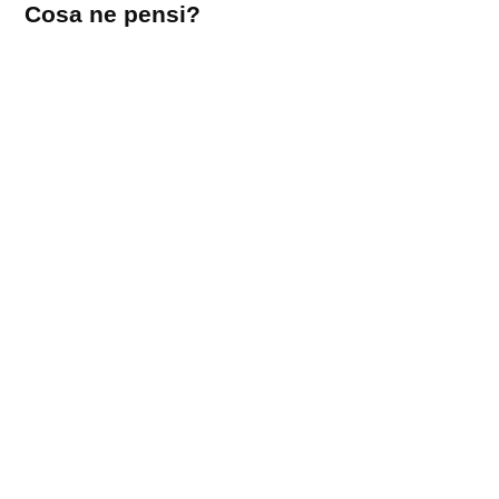
Cosa ne pensi?
un
commento