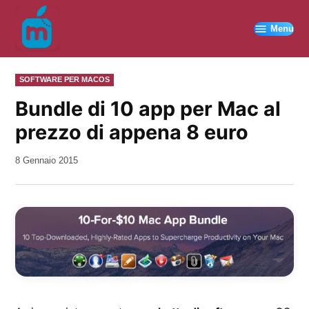
Vai
al
Menu
contenuto
PUBBLICATO
SOFTWARE PER MACOS
IN
Bundle di 10 app per Mac al
prezzo di appena 8 euro
da
8 Gennaio 2015
Kiro