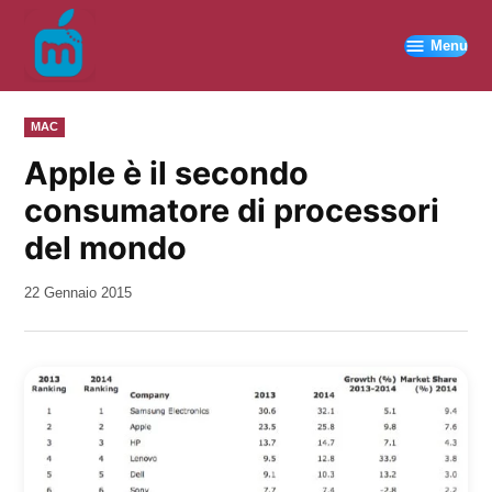
Vai
al
Menu
contenuto
PUBBLICATO
MAC
IN
Apple è il secondo
consumatore di processori
del mondo
da
22 Gennaio 2015
Kiro