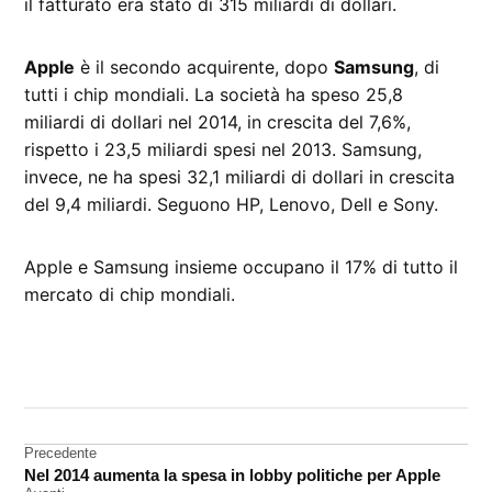
il fatturato era stato di 315 miliardi di dollari.
Apple
è il secondo acquirente, dopo
Samsung
, di
tutti i chip mondiali. La società ha speso 25,8
miliardi di dollari nel 2014, in crescita del 7,6%,
rispetto i 23,5 miliardi spesi nel 2013. Samsung,
invece, ne ha spesi 32,1 miliardi di dollari in crescita
del 9,4 miliardi. Seguono HP, Lenovo, Dell e Sony.
Apple e Samsung insieme occupano il 17% di tutto il
mercato di chip mondiali.
CONTRASSEGNATO
DA UNA SCRITTA:
Apple
Navigazione
Precedente
chip
Nel 2014 aumenta la spesa in lobby politiche per Apple
articoli
Samsung