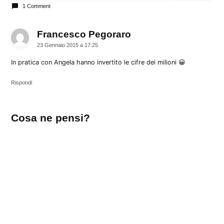
1 Comment
Francesco Pegoraro
dice:
23 Gennaio 2015 a 17:25
In pratica con Angela hanno invertito le cifre dei milioni 😀
Rispondi
Lascia
Cosa ne pensi?
un
commento