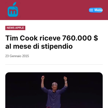
Vai
al
Menu
contenuto
PUBBLICATO
NEWS APPLE
IN
Tim Cook riceve 760.000 $
al mese di stipendio
da
23 Gennaio 2015
Kiro