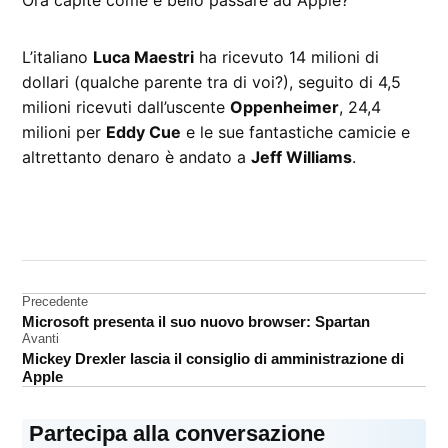
L’italiano
Luca Maestri
ha ricevuto 14 milioni di
dollari (qualche parente tra di voi?), seguito di 4,5
milioni ricevuti dall’uscente
Oppenheimer
, 24,4
milioni per
Eddy Cue
e le sue fantastiche camicie e
altrettanto denaro è andato a
Jeff Williams
.
CONTRASSEGNATO
DA UNA SCRITTA:
Tim
Cook
Navigazione
Precedente
Microsoft presenta il suo nuovo browser: Spartan
articoli
Avanti
Mickey Drexler lascia il consiglio di amministrazione di
Apple
Partecipa alla conversazione