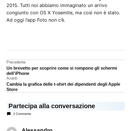
2015. Tutti noi abbiamo immaginato un arrivo
congiunto con OS X Yosemite, ma così non è stato.
Ad oggi l’app Foto non c’è.
CONTRASSEGNATO
DA UNA SCRITTA:
foto
Navigazione
Precedente
OS X
Un brevetto per scoprire come si rompono gli schermi
Yosemite
articoli
dell’iPhone
Avanti
Cambia la grafica delle t-shirt dei dipendenti degli Apple
Store
Partecipa alla conversazione
2 Comments
Alessandro
dice: