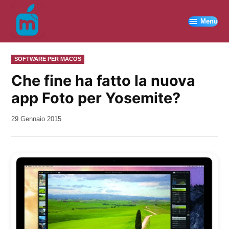
Vai
al
Menu
contenuto
PUBBLICATO
SOFTWARE PER MACOS
IN
Che fine ha fatto la nuova
app Foto per Yosemite?
da
29 Gennaio 2015
Kiro