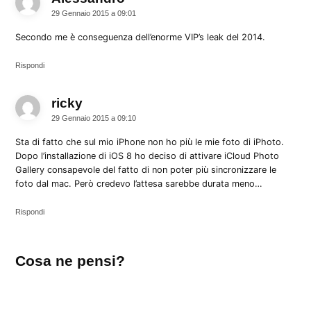
29 Gennaio 2015 a 09:01
Secondo me è conseguenza dell’enorme VIP’s leak del 2014.
Rispondi
ricky
dice:
29 Gennaio 2015 a 09:10
Sta di fatto che sul mio iPhone non ho più le mie foto di iPhoto.
Dopo l’installazione di iOS 8 ho deciso di attivare iCloud Photo
Gallery consapevole del fatto di non poter più sincronizzare le
foto dal mac. Però credevo l’attesa sarebbe durata meno…
Rispondi
Lascia
Cosa ne pensi?
un
commento