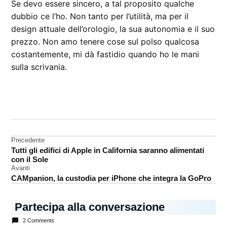
Se devo essere sincero, a tal proposito qualche
dubbio ce l’ho. Non tanto per l’utilità, ma per il
design attuale dell’orologio, la sua autonomia e il suo
prezzo. Non amo tenere cose sul polso qualcosa
costantemente, mi dà fastidio quando ho le mani
sulla scrivania.
CONTRASSEGNATO
DA UNA SCRITTA:
Tim
Cook
Navigazione
Precedente
Tutti gli edifici di Apple in California saranno alimentati
articoli
con il Sole
Avanti
CAMpanion, la custodia per iPhone che integra la GoPro
Partecipa alla conversazione
2 Comments