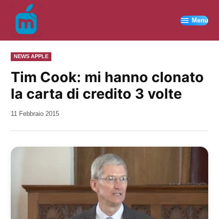
Vai
al
Menu
contenuto
PUBBLICATO
NEWS APPLE
IN
Tim Cook: mi hanno clonato
la carta di credito 3 volte
da
11 Febbraio 2015
Kiro