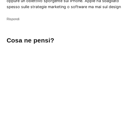
oppure un obiettivo sporgente sul iPhone. Apple ha sbagliato
spesso sulle strategie marketing o software ma mai sul design
Rispondi
Lascia
Cosa ne pensi?
un
commento