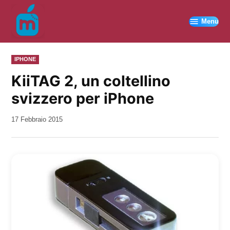
Vai
al
Menu
contenuto
PUBBLICATO
IPHONE
IN
KiiTAG 2, un coltellino
svizzero per iPhone
da
17 Febbraio 2015
Kiro