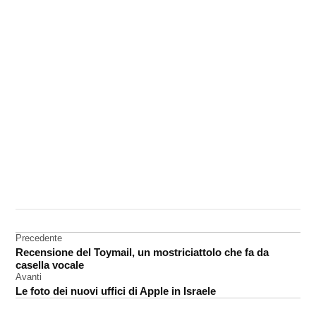
CONTRASSEGNATO
DA UNA SCRITTA:
accessori
Navigazione
Precedente
iPhone
Recensione del Toymail, un mostriciattolo che fa da
articoli
casella vocale
Avanti
Le foto dei nuovi uffici di Apple in Israele