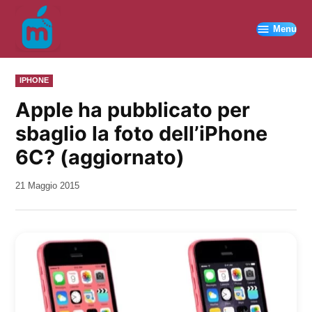
Vai
al
Menu
contenuto
PUBBLICATO
IPHONE
IN
Apple ha pubblicato per
sbaglio la foto dell’iPhone
6C? (aggiornato)
da
21 Maggio 2015
Kiro