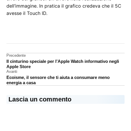
dell’immagine. In pratica il grafico credeva che il 5C
avesse il Touch ID.
CONTRASSEGNATO
DA UNA SCRITTA:
Apple
Navigazione
Precedente
foto
Il cinturino speciale per l’Apple Watch informativo negli
articoli
Apple Store
Avanti
Ecoisme, il sensore che ti aiuta a consumare meno
energia a casa
Lascia un commento