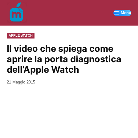
Vai
al
Menu
contenuto
PUBBLICATO
APPLE WATCH
IN
Il video che spiega come
aprire la porta diagnostica
dell’Apple Watch
da
21 Maggio 2015
Kiro