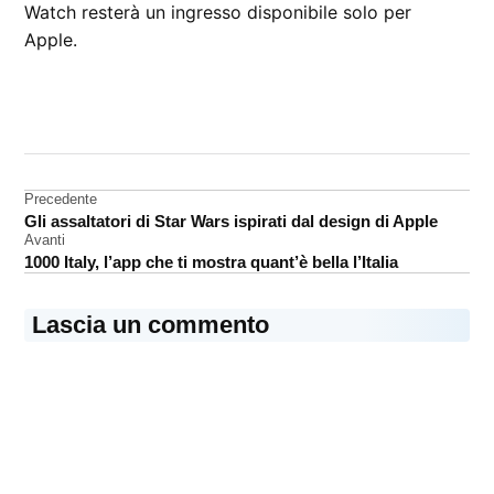
Watch resterà un ingresso disponibile solo per
Apple.
CONTRASSEGNATO
DA UNA SCRITTA:
Apple
Watch
Navigazione
Precedente
Gli assaltatori di Star Wars ispirati dal design di Apple
video
articoli
Avanti
1000 Italy, l’app che ti mostra quant’è bella l’Italia
Lascia un commento