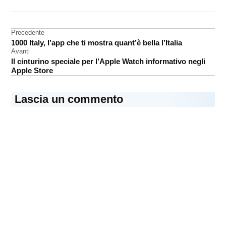
DA UNA SCRITTA:
musica
Navigazione
Precedente
Spotify
1000 Italy, l’app che ti mostra quant’è bella l’Italia
articoli
Avanti
Il cinturino speciale per l’Apple Watch informativo negli
Apple Store
Lascia un commento