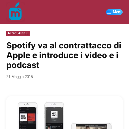
Vai
al
Menu
contenuto
PUBBLICATO
NEWS APPLE
IN
Spotify va al contrattacco di
Apple e introduce i video e i
podcast
da
21 Maggio 2015
Kiro