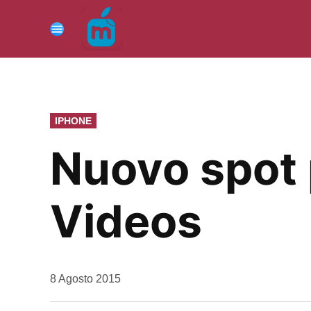
Vai
al
Menu
contenuto
PUBBLICATO
IPHONE
IN
Nuovo spot 
Videos
da
8 Agosto 2015
Kiro