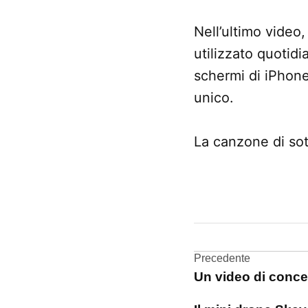
Nell’ultimo video,
utilizzato quotidi
schermi di iPhon
unico.
La canzone di sot
CONTRASSEGNATO
DA UNA SCRITTA:
iPhone
Navigazi
Precedente
spot
Un video di conce
articoli