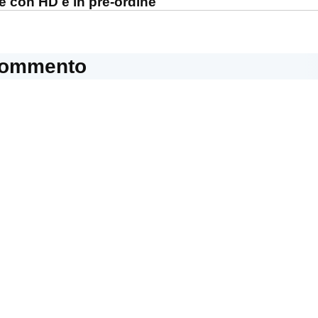
e con HD è in pre-ordine
commento