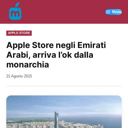
Vai
al
Menu
contenuto
PUBBLICATO
APPLE STORE
IN
Apple Store negli Emirati
Arabi, arriva l’ok dalla
monarchia
da
21 Agosto 2015
Kiro