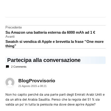
CONTRASSEGNATO
DA UNA SCRITTA:
Apple
Store
Navigazione
Precedente
Arabia
Su Amazon una batteria esterna da 6000 mAh ad 1 €
articoli
Saudita
Avanti
Swatch si vendica di Apple e brevetta la frase “One more
thing”
Partecipa alla conversazione
2 Comments
BlogProvvisorio
dice:
21 Agosto 2015 a 08:21
Non ho capito perché da una parte parli degli Emirati Arabi Uniti e
da un altra del Arabia Saudita. Penso che la regola del 51 % sia
valida un po’ in tutta la penisola ma dove deve aprire Apple?