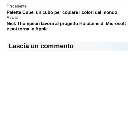
Wear
Navigazione
Precedente
Palette Cube, un cubo per copiare i colori del mondo
iOS
articoli
Avanti
Nick Thompson lavora al progetto HoloLens di Microsoft
e poi torna in Apple
Lascia un commento