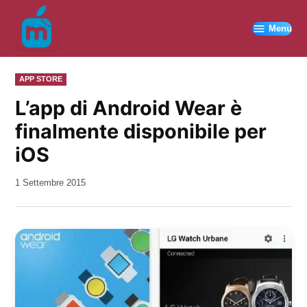
Vai
al
Menu
contenuto
PUBBLICATO
APP STORE
IN
L’app di Android Wear è
finalmente disponibile per
iOS
da
1 Settembre 2015
Kiro