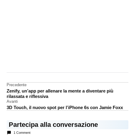
CONTRASSEGNATO
DA UNA SCRITTA:
Magic
Mouse
Navigazione
Precedente
2
Zenify, un’app per allenare la mente a diventare più
articoli
rilassata e riflessiva
Avanti
3D Touch, il nuovo spot per l’iPhone 6s con Jamie Foxx
Partecipa alla conversazione
1 Comment