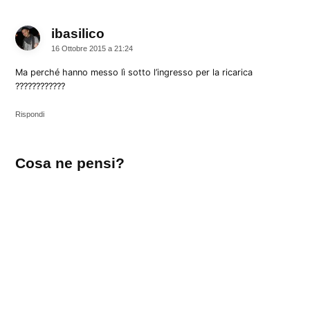
ibasilico
dice:
16 Ottobre 2015 a 21:24
Ma perché hanno messo lì sotto l’ingresso per la ricarica
????????????
Rispondi
Lascia
Cosa ne pensi?
un
commento