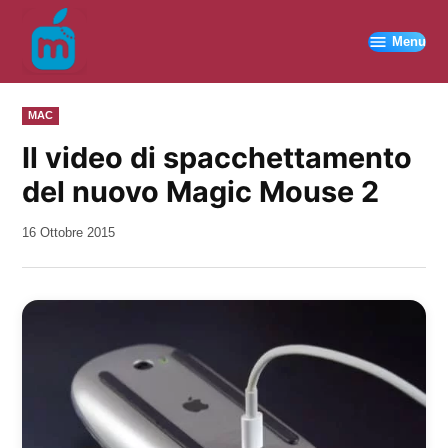
Vai
al
Menu
contenuto
PUBBLICATO
MAC
IN
Il video di spacchettamento
del nuovo Magic Mouse 2
da
16 Ottobre 2015
Kiro