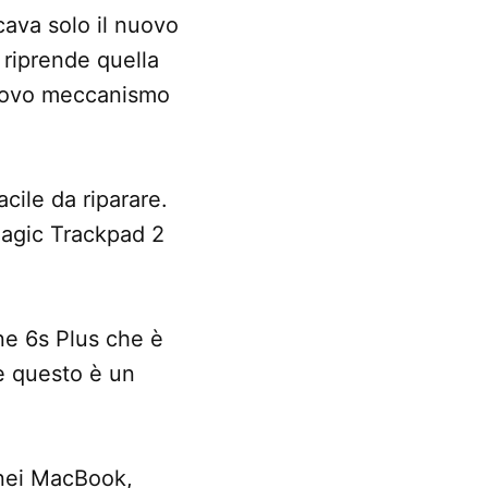
ava solo il nuovo
 riprende quella
 nuovo meccanismo
cile da riparare.
 Magic Trackpad 2
ne 6s Plus che è
 e questo è un
 nei MacBook,