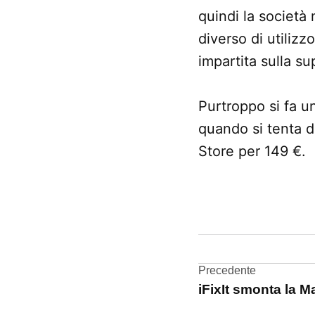
quindi la società
diverso di utilizz
impartita sulla su
Purtroppo si fa u
quando si tenta di
Store per 149 €.
CONTRASSEGNATO
DA UNA SCRITTA:
iFixIt
Navigazi
Precedente
iFixIt smonta la 
articoli