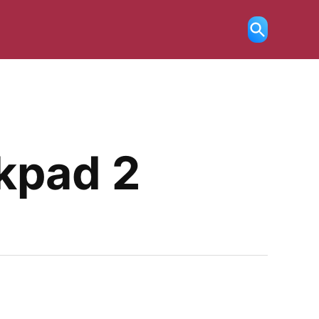
Ricerca
aperta
ckpad 2