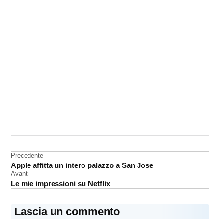
CONTRASSEGNATO
DA UNA SCRITTA:
App
Store
Navigazione
Precedente
Apple affitta un intero palazzo a San Jose
articoli
Avanti
Le mie impressioni su Netflix
Lascia un commento