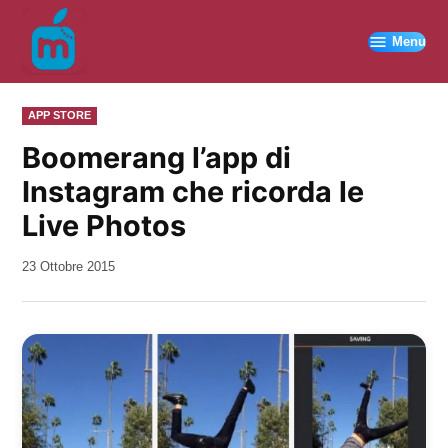
Vai
al
Menu
contenuto
PUBBLICATO
APP STORE
IN
Boomerang l’app di
Instagram che ricorda le
Live Photos
da
23 Ottobre 2015
Kiro