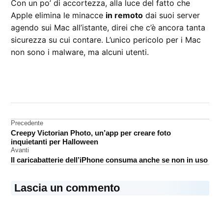
Con un po’ di accortezza, alla luce del fatto che
Apple elimina le minacce
in remoto
dai suoi server
agendo sui Mac all’istante, direi che c’è ancora tanta
sicurezza su cui contare. L’unico pericolo per i Mac
non sono i malware, ma alcuni utenti.
CONTRASSEGNATO
DA UNA SCRITTA:
malware
Navigazione
Precedente
OS
Creepy Victorian Photo, un’app per creare foto
X
articoli
inquietanti per Halloween
Avanti
Il caricabatterie dell’iPhone consuma anche se non in uso
Lascia un commento