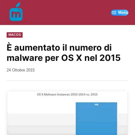
Vai
al
Menu
contenuto
PUBBLICATO
MACOS
IN
È aumentato il numero di
malware per OS X nel 2015
da
24 Ottobre 2015
Kiro