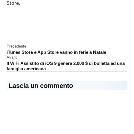
Store.
CONTRASSEGNATO
DA UNA SCRITTA:
App
Store
Navigazione
Precedente
iPad
iTunes Store e App Store vanno in ferie a Natale
articoli
Safari
Avanti
Il WiFi Assistito di iOS 9 genera 2.000 $ di bolletta ad una
famiglia americana
Lascia un commento