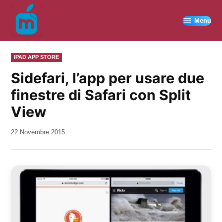
Vai
al
Menu
contenuto
PUBBLICATO
IPAD APP STORE
IN
Sidefari, l’app per usare due
finestre di Safari con Split
View
da
22 Novembre 2015
Kiro