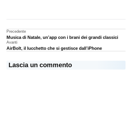
CONTRASSEGNATO
DA UNA SCRITTA:
libro
Navigazione
Precedente
recensione
Musica di Natale, un’app con i brani dei grandi classici
articoli
Avanti
AirBolt, il lucchetto che si gestisce dall’iPhone
Lascia un commento