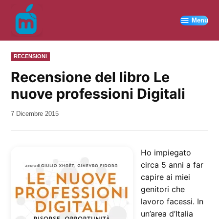
Vai
al
Menu
contenuto
PUBBLICATO
RECENSIONI
IN
Recensione del libro Le
nuove professioni Digitali
da
7 Dicembre 2015
Kiro
Ho impiegato
circa 5 anni a far
capire ai miei
genitori che
lavoro facessi. In
un’area d’Italia