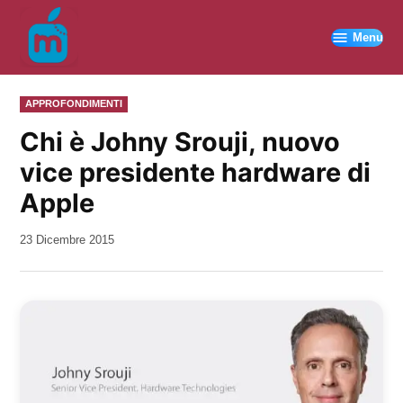
Vai
al
Menu
contenuto
PUBBLICATO
APPROFONDIMENTI
IN
Chi è Johny Srouji, nuovo
vice presidente hardware di
Apple
da
23 Dicembre 2015
Kiro