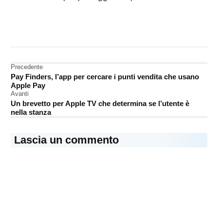
CONTRASSEGNATO
DA UNA SCRITTA:
Cina
Navigazione
Precedente
iPhone
Pay Finders, l’app per cercare i punti vendita che usano
articoli
sicurezza
Apple Pay
Avanti
Un brevetto per Apple TV che determina se l’utente è
nella stanza
Lascia un commento