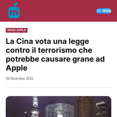
Vai
al
Menu
contenuto
PUBBLICATO
NEWS APPLE
IN
La Cina vota una legge
contro il terrorismo che
potrebbe causare grane ad
Apple
da
29 Dicembre 2015
Kiro