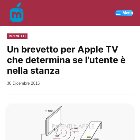
Vai
al
Menu
contenuto
PUBBLICATO
BREVETTI
IN
Un brevetto per Apple TV
che determina se l’utente è
nella stanza
da
30 Dicembre 2015
Kiro