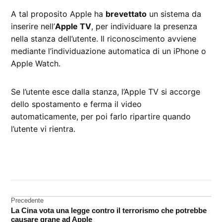
A tal proposito Apple ha
brevettato
un sistema da
inserire nell’
Apple TV
, per individuare la presenza
nella stanza dell’utente. Il riconoscimento avviene
mediante l’individuazione automatica di un iPhone o
Apple Watch.
Se l’utente esce dalla stanza, l’Apple TV si accorge
dello spostamento e ferma il video
automaticamente, per poi farlo ripartire quando
l’utente vi rientra.
CONTRASSEGNATO
DA UNA SCRITTA:
Apple
Tv
Navigazione
Precedente
La Cina vota una legge contro il terrorismo che potrebbe
brevetto
articoli
causare grane ad Apple