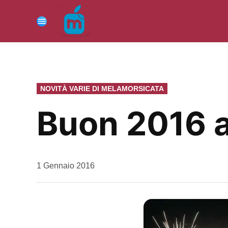
Vai
al
Menu
contenuto
PUBBLICATO
NOVITÀ VARIE DI MELAMORSICATA
IN
Buon 2016 a 
da
1 Gennaio 2016
Kiro