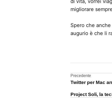
di vita, vorrei v
migliorare sempre 
Spero che anche v
augurio è che li r
CONTRASSEGNATO
DA UNA SCRITTA:
auguri
Navigazi
Precedente
Twitter per Mac ar
articoli
Project Soli, la te