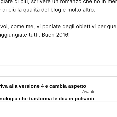
iaggiare di più, scrivere un romanzo che ho in m
di più la qualità del blog e molto altro.
oi, come me, vi poniate degli obiettivi per ques
aggiungiate tutti. Buon 2016!
one
riva alla versione 4 e cambia aspetto
Avanti
cnologia che trasforma le dita in pulsanti