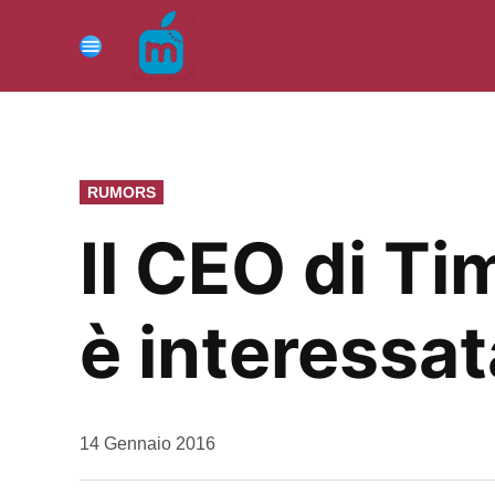
Vai
al
Menu
contenuto
PUBBLICATO
RUMORS
IN
Il CEO di T
è interessat
da
14 Gennaio 2016
Kiro