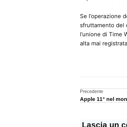
Se l’operazione d
sfruttamento del
l’unione di Time 
alta mai registra
CONTRASSEGNATO
DA UNA SCRITTA:
Time
Warner
Navigazi
Precedente
Apple 11° nel mond
articoli
Lascia un 