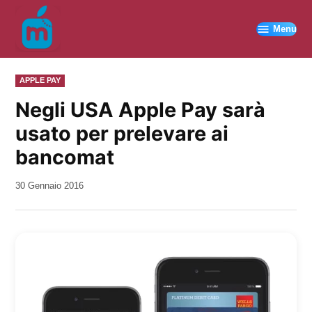
Vai
al
Menu
contenuto
PUBBLICATO
APPLE PAY
IN
Negli USA Apple Pay sarà
usato per prelevare ai
bancomat
da
30 Gennaio 2016
Kiro