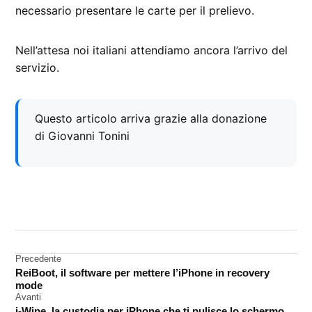
necessario presentare le carte per il prelievo.
Nell’attesa noi italiani attendiamo ancora l’arrivo del
servizio.
Questo articolo arriva grazie alla donazione
di Giovanni Tonini
CONTRASSEGNATO
DA UNA SCRITTA:
Apple
Pay
Navigazione
Precedente
ReiBoot, il software per mettere l’iPhone in recovery
articoli
mode
Avanti
i-Wipe, la custodia per iPhone che ti pulisce lo schermo