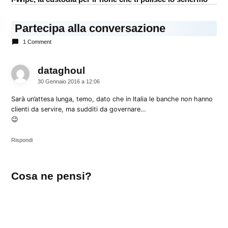
Partecipa alla conversazione
1 Comment
dataghoul
dice:
30 Gennaio 2016 a 12:06
Sarà un’attesa lunga, temo, dato che in Italia le banche non hanno
clienti da servire, ma sudditi da governare…
😉
Rispondi
Lascia
Cosa ne pensi?
un
commento