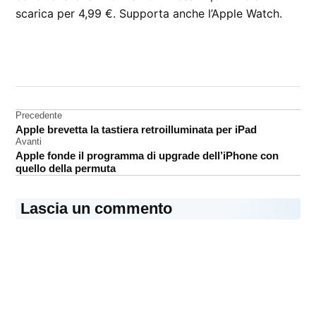
scarica per 4,99 €. Supporta anche l’Apple Watch.
CONTRASSEGNATO
DA UNA SCRITTA:
App
Store
Navigazione
Precedente
Mac
Apple brevetta la tastiera retroilluminata per iPad
articoli
App
Avanti
Store
Apple fonde il programma di upgrade dell’iPhone con
quello della permuta
Lascia un commento