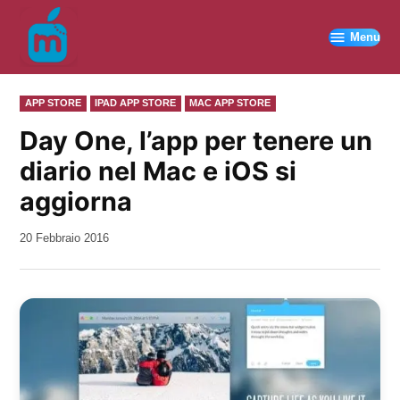
Vai
al
Menu
contenuto
PUBBLICATO
APP STORE
IPAD APP STORE
MAC APP STORE
IN
Day One, l’app per tenere un
diario nel Mac e iOS si
aggiorna
da
20 Febbraio 2016
Kiro