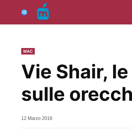
Vai
al
Menu
contenuto
PUBBLICATO
MAC
IN
Vie Shair, l
sulle orecch
da
12 Marzo 2016
Kiro