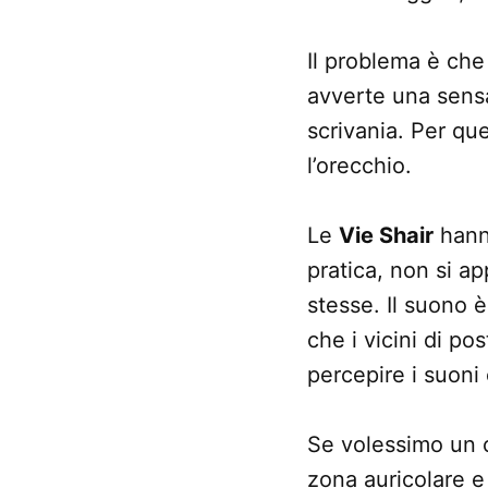
Il problema è che
avverte una sensaz
scrivania. Per qu
l’orecchio.
Le
Vie Shair
hanno
pratica, non si a
stesse. Il suono è
che i vicini di po
percepire i suoni 
Se volessimo un c
zona auricolare e