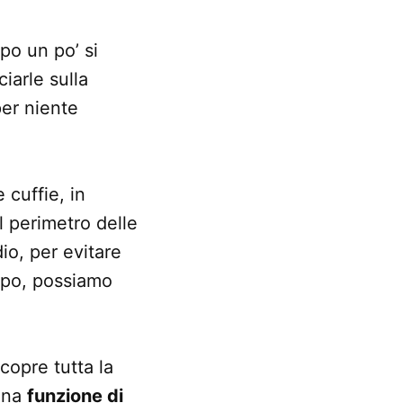
po un po’ si
ciarle sulla
per niente
 cuffie, in
l perimetro delle
io, per evitare
empo, possiamo
copre tutta la
 una
funzione di