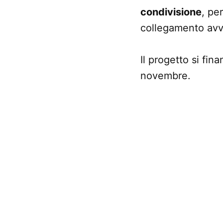
condivisione
, pe
collegamento avvi
Il progetto si fin
novembre.