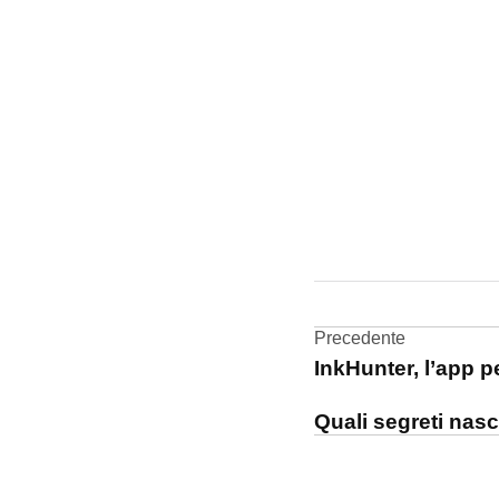
CONTRASSEGNATO
DA UNA SCRITTA:
cuffie
Navigazi
Precedente
InkHunter, l’app p
articoli
Quali segreti nasc