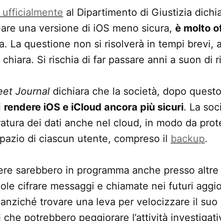
 ufficialmente
al Dipartimento di Giustizia dichi
reare una versione di iOS meno sicura,
è molto o
da. La questione non si risolverà in tempi brevi
chiara. Si rischia di far passare anni a suon di ri
eet Journal
dichiara che la società, dopo questo
i
rendere iOS e iCloud ancora più sicuri
. La soc
fratura dei dati anche nel cloud, in modo da prot
pazio di ciascun utente, compreso il
backup
.
enere sarebbero in programma anche presso altr
le cifrare messaggi e chiamate nei futuri aggi
anziché trovare una leva per velocizzare il suo 
 che potrebbero peggiorare l’attività investigati