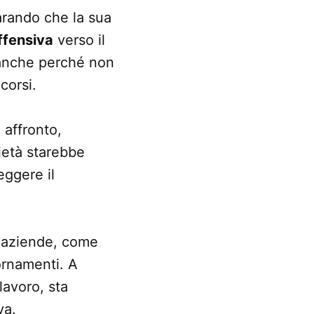
arando che la sua
ffensiva
verso il
, anche perché non
corsi.
 affronto,
ietà starebbe
eggere il
e aziende, come
ornamenti. A
lavoro, sta
va.