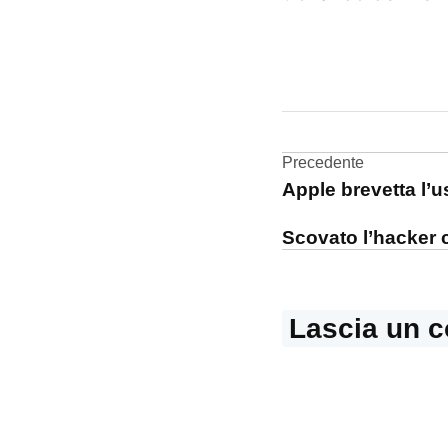
CONTRASSEGNATO
DA UNA SCRITTA:
iCloud
Navigazi
Precedente
Apple brevetta l’us
articoli
Scovato l’hacker c
Lascia un 