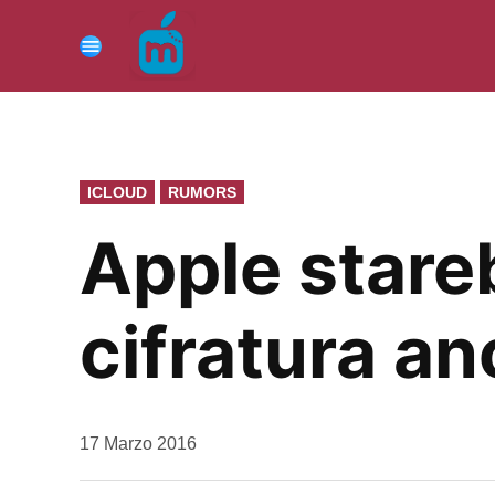
Vai
al
Menu
contenuto
PUBBLICATO
ICLOUD
RUMORS
IN
Apple stare
cifratura an
da
17 Marzo 2016
Kiro