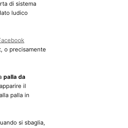
orta di sistema
lato ludico
Facebook
t
, o precisamente
la
palla da
pparire il
lla palla in
uando si sbaglia,