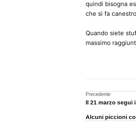
quindi bisogna ess
che si fa canestro
Quando siete stuf
massimo raggiunt
CONTRASSEGNATO
DA UNA SCRITTA:
App
Store
Navigazi
Precedente
Il 21 marzo segui
Facebook
articoli
Alcuni piccioni c