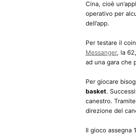
Cina, cioè un’appl
operativo per alc
dell’app.
Per testare il coi
Messanger
, la 62
ad una gara che p
Per giocare bisog
basket
. Successi
canestro. Tramite 
direzione del can
Il gioco assegna 