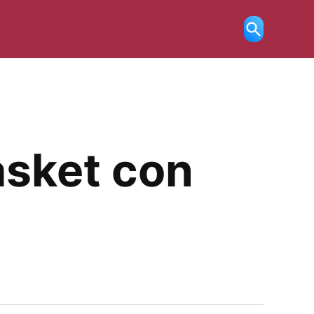
Ricerca
aperta
asket con