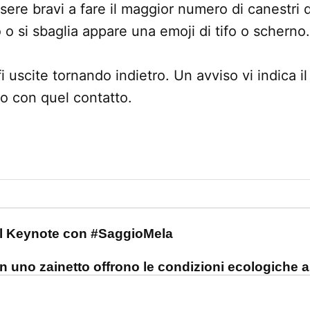
ere bravi a fare il maggior numero di canestri di
 o si sbaglia appare una emoji di tifo o scherno.
i uscite tornando indietro. Un avviso vi indica i
o con quel contatto.
one
 il Keynote con #SaggioMela
on uno zainetto offrono le condizioni ecologiche 