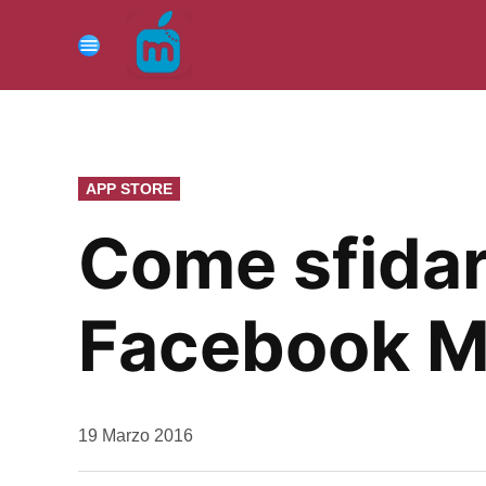
Vai
al
Menu
contenuto
PUBBLICATO
APP STORE
IN
Come sfidar
Facebook M
da
19 Marzo 2016
Kiro