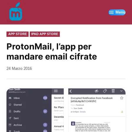
Vai
al
Menu
contenuto
PUBBLICATO
APP STORE
IPAD APP STORE
IN
ProtonMail, l’app per
mandare email cifrate
da
24 Marzo 2016
Kiro