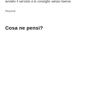
avviato il servizio e lo consiglio senza riserve.
Rispondi
Lascia
Cosa ne pensi?
un
commento