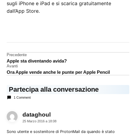
sugli iPhone e iPad e si scarica gratuitamente
dall’App Store.
CONTRASSEGNATO
DA UNA SCRITTA:
App
Store
Navigazione
Precedente
Apple sta diventando avida?
articoli
Avanti
Ora Apple vende anche le punte per Apple Pencil
Partecipa alla conversazione
1 Comment
dataghoul
dice:
25 Marzo 2016 a 18:08
Sono utente e sostenitore di ProtonMail da quando è stato