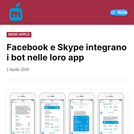
Vai
al
Menu
contenuto
PUBBLICATO
NEWS APPLE
IN
Facebook e Skype integrano
i bot nelle loro app
da
1 Aprile 2016
Kiro