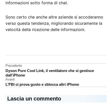
informazioni sotto forma di chat.
Sono certo che anche altre aziende si accoderanno
verso questa tendenza, migliorando sicuramente la
velocità della ricezione delle informazioni.
CONTRASSEGNATO
DA UNA SCRITTA:
bot
Navigazione
Precedente
Facebook
Dyson Pure Cool Link, il ventilatore che si gestisce
Messenger
articoli
dall’iPhone
Avanti
L’FBI ci prova gusto e sblocca altri iPhone
Lascia un commento