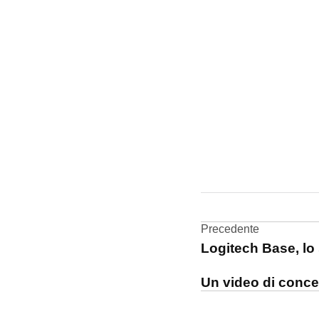
CONTRASSEGNATO
DA UNA SCRITTA:
DropBox
Navigazi
Precedente
Logitech Base, lo 
articoli
Un video di conce