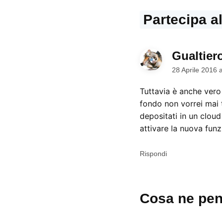
Partecipa a
Gualtier
28 Aprile 2016 
Tuttavia è anche vero 
fondo non vorrei mai t
depositati in un cloud
attivare la nuova funzi
Rispondi
Lascia
Cosa ne pen
un
commento