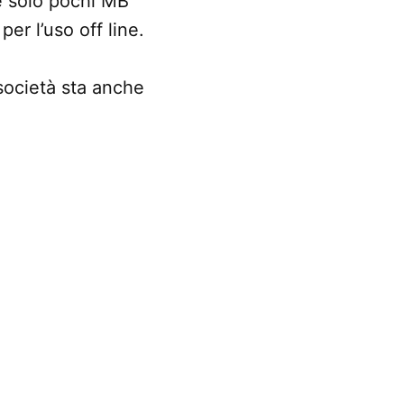
e solo pochi MB
er l’uso off line.
società sta anche