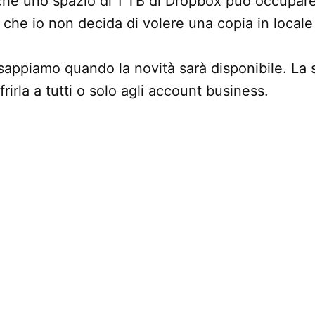
 che uno spazio di 1 TB di Dropbox può occupar
che io non decida di volere una copia in locale p
appiamo quando la novità sarà disponibile. La 
irla a tutti o solo agli account business.