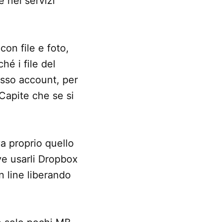
 nei servizi
on file e foto,
é i file del
tesso account, per
Capite che se si
va proprio quello
ve usarli Dropbox
n line liberando