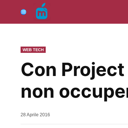
Vai
al
Menu
contenuto
PUBBLICATO
WEB TECH
IN
Con Project I
non occuper
da
28 Aprile 2016
Kiro