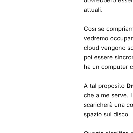
dovrebbero esser
attuali.
Così se compriam
vedremo occupare
cloud vengono scar
poi essere sincro
ha un computer c
A tal proposito
D
che a me serve. I
scaricherà una co
spazio sul disco.