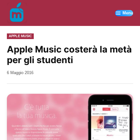
Vai
al
Menu
contenuto
PUBBLICATO
APPLE MUSIC
IN
Apple Music costerà la metà
per gli studenti
da
6 Maggio 2016
Kiro