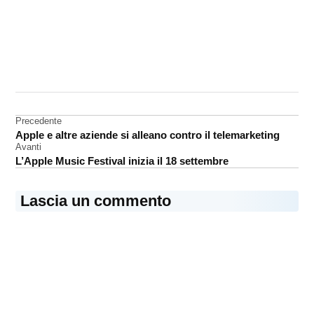
CONTRASSEGNATO
DA UNA SCRITTA:
App
Store
Navigazione
Precedente
Apple e altre aziende si alleano contro il telemarketing
articoli
Avanti
L’Apple Music Festival inizia il 18 settembre
Lascia un commento