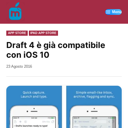
Vai
al
Menu
contenuto
PUBBLICATO
APP STORE
IPAD APP STORE
IN
Draft 4 è già compatibile
con iOS 10
da
23 Agosto 2016
Kiro