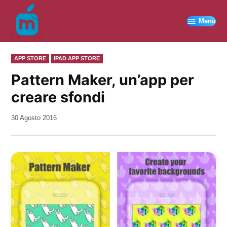
Vai
al
Menu
contenuto
PUBBLICATO
APP STORE
IPAD APP STORE
IN
Pattern Maker, un’app per
creare sfondi
da
30 Agosto 2016
Kiro