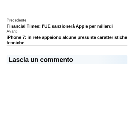
DA UNA SCRITTA:
App
Store
Navigazione
Precedente
Financial Times: l’UE sanzionerà Apple per miliardi
articoli
Avanti
iPhone 7: in rete appaiono alcune presunte caratteristiche
tecniche
Lascia un commento