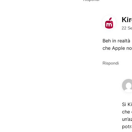
Ki
22 Se
Beh in realtà
che Apple non
Rispondi
Si K
che 
un’a
potr