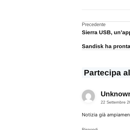
DA UNA SCRITTA:
Rumors
Navigazi
Precedente
Sierra USB, un’ap
articoli
Sandisk ha pronta
Partecipa a
Unknown
22 Settembre 2
Notizia già ampiamen
Rispondi