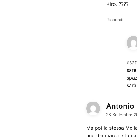
Kiro. ????
Rispondi
esat
sare
spazi
sarà
Antonio
23 Settembre 2
Ma poi la stessa Mc la
uno dei marchi storic