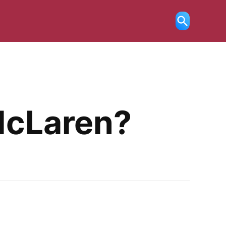
Ricerca
aperta
McLaren?