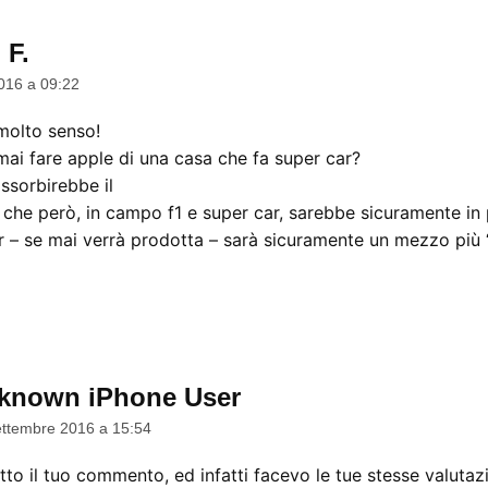
 F.
dice:
016 a 09:22
olto senso!
ai fare apple di una casa che fa super car?
ssorbirebbe il
he però, in campo f1 e super car, sarebbe sicuramente in 
r – se mai verrà prodotta – sarà sicuramente un mezzo più 
known iPhone User
dice:
ttembre 2016 a 15:54
to il tuo commento, ed infatti facevo le tue stesse valutazi