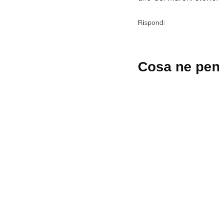
Rispondi
Lascia
Cosa ne pen
un
commento