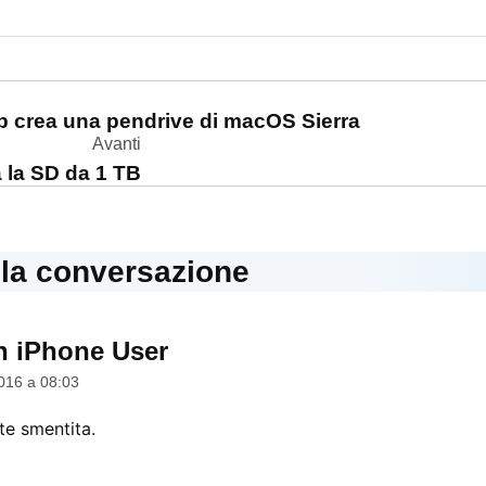
one
p crea una pendrive di macOS Sierra
Avanti
 la SD da 1 TB
lla conversazione
 iPhone User
dice:
016 a 08:03
te smentita.