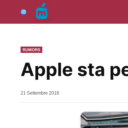
Vai
al
Menu
contenuto
PUBBLICATO
RUMORS
IN
Apple sta p
da
21 Settembre 2016
Kiro