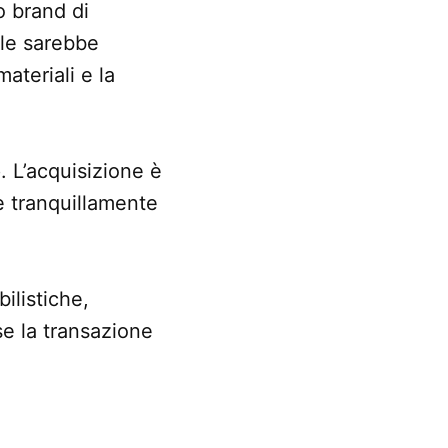
o brand di
ple sarebbe
ateriali e la
. L’acquisizione è
 tranquillamente
ilistiche,
se la transazione