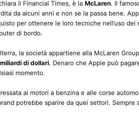
hiara il Financial Times, è la
McLaren
. Il famos
rdita da alcuni anni e non se la passa bene. Ap
quisto per ottenere le loro tecniche nell’uso dei m
puter di bordo.
lterra, la società appartiene alla McLaren Group
 miliardi di dollari
. Denaro che Apple può pagare
alsiasi momento.
essata ai motori a benzina e alle corse automob
brand potrebbe sparire da quei settori. Sempre 