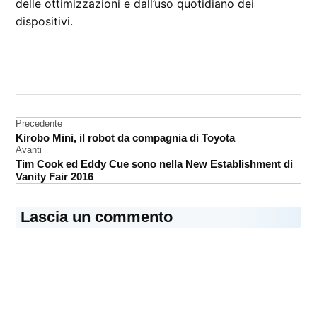
delle ottimizzazioni e dall’uso quotidiano dei
dispositivi.
CONTRASSEGNATO
DA UNA SCRITTA:
iPhone
Navigazione
Precedente
pixel
Kirobo Mini, il robot da compagnia di Toyota
articoli
Avanti
Tim Cook ed Eddy Cue sono nella New Establishment di
Vanity Fair 2016
Lascia un commento