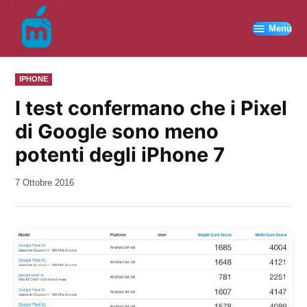
Vai
al
Menu
contenuto
PUBBLICATO
IPHONE
IN
I test confermano che i Pixel
di Google sono meno
potenti degli iPhone 7
da
7 Ottobre 2016
Kiro