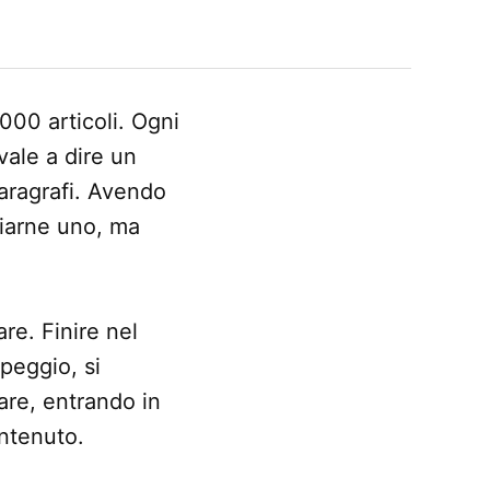
.000 articoli. Ogni
 vale a dire un
paragrafi. Avendo
iziarne uno, ma
re. Finire nel
peggio, si
re, entrando in
ntenuto.