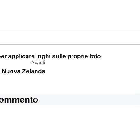
one
er applicare loghi sulle proprie foto
Avanti
n Nuova Zelanda
commento