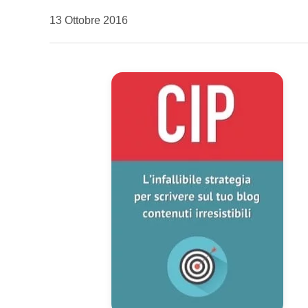
da
13 Ottobre 2016
Kiro