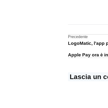
CONTRASSEGNATO
DA UNA SCRITTA:
ebook
Navigazi
Precedente
LogoMatic, l’app p
articoli
Apple Pay ora è i
Lascia un 