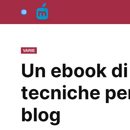
Vai
al
Menu
contenuto
PUBBLICATO
VARIE
IN
Un ebook di
tecniche per
blog