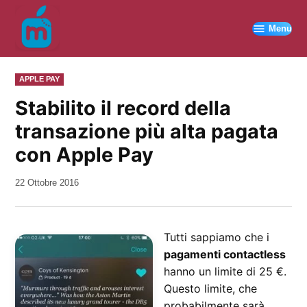
Vai
al
Menu
contenuto
PUBBLICATO
APPLE PAY
IN
Stabilito il record della
transazione più alta pagata
con Apple Pay
da
22 Ottobre 2016
Kiro
Tutti sappiamo che i
pagamenti contactless
hanno un limite di 25 €.
Questo limite, che
probabilmente sarà