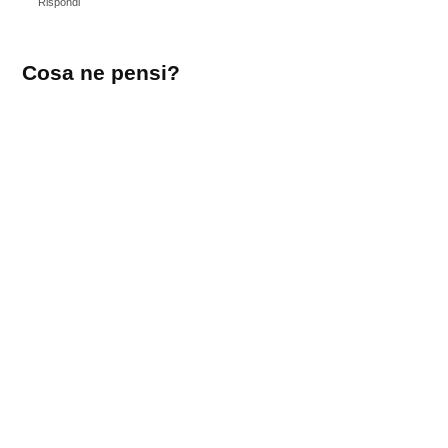
Rispondi
Lascia
Cosa ne pensi?
un
commento