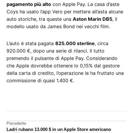
pagamento più alto
con Apple Pay. La casa d’aste
Coys ha usato l’app Vero per mettere all’asta alcune
auto storiche, tra queste una
Aston Marin DB5
, il
modello usato da James Bond nei vecchi film.
L’auto è stata pagata
825.000 sterline
, circa
920.000 €, dopo una serie di rilanci. Il tutto
premendo il pulsante di Apple Pay. Considerando
che Apple dovrebbe ottenere lo 0,15% dal gestore
della carta di credito, l’operazione le ha fruttato una
commissione di quasi 1.400 €.
CONTRASSEGNATO
DA UNA SCRITTA:
Apple
Pay
Navigazione
Precedente
Ladri rubano 13.000 $ in un Apple Store americano
articoli